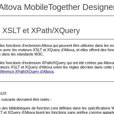
Altova MobileTogether Designe
s XSLT et XPath/XQuery
 les fonctions d'extension Altova qui peuvent être utilisées dans les
es avec les moteurs XSLT et XQuery d'Altova, et elles offrent des fon
es dans les standards W3C.
 les fonctions d’extension XPath/XQuery qui ont été créées par Altova
oteurs XSLT et XQuery d’Altova selon les règles décrites dans cette s
référence XPath/XQuery d’Altova
.
aux
 suivants devraient être notés :
s des bibliothèques de fonction core définies dans les spécifications
 et XQuery d’Altova lisent les fonctions sans préfixe comme appar