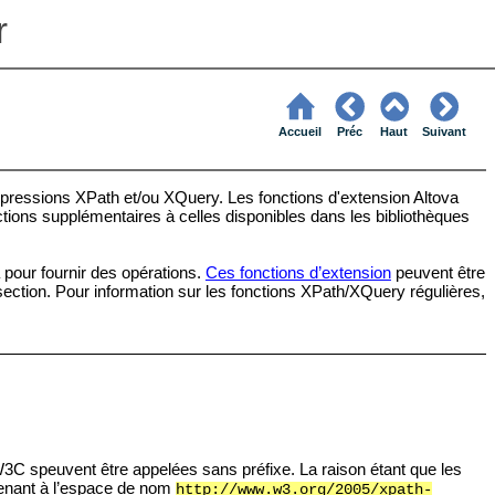
r
Accueil
Préc
Haut
Suivant
 expressions XPath et/ou XQuery. Les fonctions d'extension Altova
ctions supplémentaires à celles disponibles dans les bibliothèques
 pour fournir des opérations.
Ces fonctions d’extension
peuvent être
ection. Pour information sur les fonctions XPath/XQuery régulières,
 W3C speuvent être appelées sans préfixe. La raison étant que les
tenant à l’espace de nom
http://www.w3.org/2005/xpath-