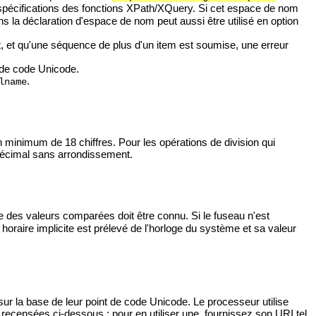
s spécifications des fonctions XPath/XQuery. Si cet espace de nom
s la déclaration d'espace de nom peut aussi être utilisé en option
, et qu'une séquence de plus d'un item est soumise, une erreur
t de code Unicode.
.
lname
n minimum de 18 chiffres. Pour les opérations de division qui
t décimal sans arrondissement.
e des valeurs comparées doit être connu. Si le fuseau n'est
u horaire implicite est prélevé de l'horloge du système et sa valeur
sur la base de leur point de code Unicode. Le processeur utilise
U
recensées ci-dessous ; pour en utiliser une, fournissez son URI tel