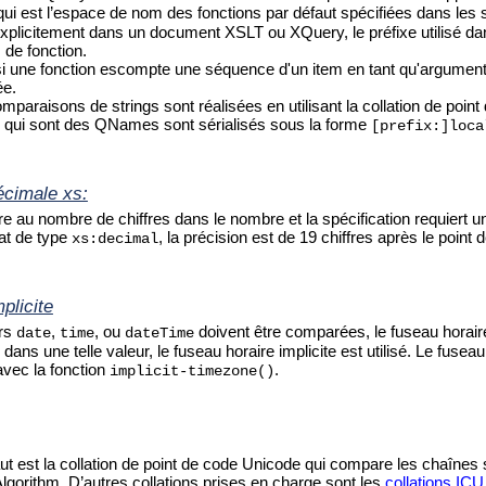
 qui est l’espace de nom des fonctions par défaut spécifiées dans le
xplicitement dans un document XSLT ou XQuery, le préfixe utilisé dan
 de fonction.
si une fonction escompte une séquence d'un item en tant qu'argument
ée.
mparaisons de strings sont réalisées en utilisant la collation de poin
s qui sont des QNames sont sérialisés sous la forme
[prefix:]loca
écimale xs:
re au nombre de chiffres dans le nombre et la spécification requiert u
tat de type
, la précision est de 19 chiffres après le poin
xs:decimal
plicite
urs
,
, ou
doivent être comparées, le fuseau horair
date
time
dateTime
dans une telle valeur, le fuseau horaire implicite est utilisé. Le fusea
avec la fonction
.
implicit-timezone()
aut est la collation de point de code Unicode qui compare les chaînes 
Algorithm. D’autres collations prises en charge sont les
collations IC