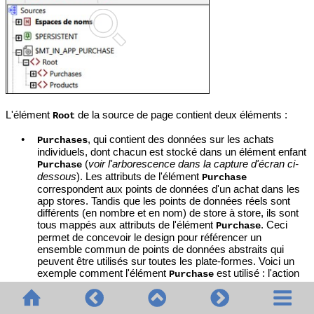
L'élément
de la source de page contient deux éléments :
Root
•
, qui contient des données sur les achats
Purchases
individuels, dont chacun est stocké dans un élément enfant
(
voir l'arborescence dans la capture d'écran ci-
Purchase
dessous
). Les attributs de l'élément
Purchase
correspondent aux points de données d'un achat dans les
app stores. Tandis que les points de données réels sont
différents (en nombre et en nom) de store à store, ils sont
tous mappés aux attributs de l'élément
. Ceci
Purchase
permet de concevoir le design pour référencer un
ensemble commun de points de données abstraits qui
peuvent être utilisés sur toutes les plate-formes. Voici un
exemple comment l'élément
est utilisé : l'action
Purchase
Requête achats
obtient des données d'un ou de plusieurs
achats et place les données pour chaque achat dans un
élément
séparé
(voir la capture d'écran ci-
Purchase