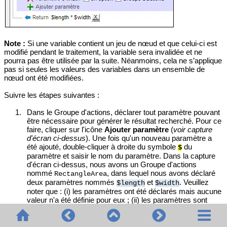
Note :
Si une variable contient un jeu de nœud et que celui-ci est
modifié pendant le traitement, la variable sera invalidée et ne
pourra pas être utilisée par la suite. Néanmoins, cela ne s’applique
pas si seules les valeurs des variables dans un ensemble de
nœud ont été modifiées.
Suivre les étapes suivantes :
1.
Dans le Groupe d'actions, déclarer tout paramètre pouvant
être nécessaire pour générer le résultat recherché. Pour ce
faire, cliquer sur l'icône
Ajouter paramètre
(
voir capture
d'écran ci-dessus
). Une fois qu'un nouveau paramètre a
été ajouté, double-cliquer à droite du symbole
du
$
paramètre et saisir le nom du paramètre. Dans la capture
d'écran ci-dessus, nous avons un Groupe d'actions
nommé
, dans lequel nous avons déclaré
RectangleArea
deux paramètres nommés
et
. Veuillez
$length
$width
noter que : (i) les paramètres ont été déclarés mais aucune
valeur n'a été définie pour eux ; (ii) les paramètres sont
dans la portée uniquement au sein du Groupe d'Actions et
qu'ils ne peuvent pas être utilisés en-dehors. Si un
paramètre a été défini en tant que paramètre optionnel, il ne