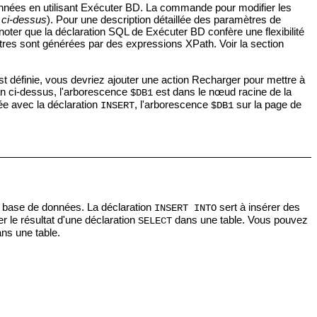
onnées en utilisant Exécuter BD. La commande pour modifier les
n ci-dessus
). Pour une description détaillée des paramètres de
 noter que la déclaration SQL de Exécuter BD confère une flexibilité
ètres sont générées par des expressions XPath. Voir la section
st définie, vous devriez ajouter une action Recharger pour mettre à
an ci-dessus, l'arborescence
est dans le nœud racine de la
$DB1
iée avec la déclaration
, l'arborescence
sur la page de
INSERT
$DB1
de base de données. La déclaration
sert à insérer des
INSERT INTO
er le résultat d'une déclaration
dans une table. Vous pouvez
SELECT
ans une table.