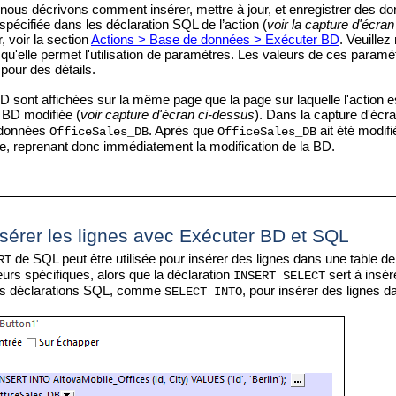
 nous décrivons comment insérer, mettre à jour, et enregistrer des d
pécifiée dans les déclaration SQL de l’action (
voir la capture d'écra
, voir la section
Actions > Base de données > Exécuter BD
. Veuillez
qu'elle permet l'utilisation de paramètres. Les valeurs de ces param
pour des détails.
D sont affichées sur la même page que la page sur laquelle l'action e
a BD modifiée (
voir capture d'écran ci-dessus
). Dans la capture d'écr
e données
. Après que
ait été modif
OfficeSales_DB
OfficeSales_DB
e, reprenant donc immédiatement la modification de la BD.
sérer les lignes avec Exécuter BD et SQL
de SQL peut être utilisée pour insérer des lignes dans une table 
RT
urs spécifiques, alors que la déclaration
sert à insér
INSERT SELECT
tres déclarations SQL, comme
, pour insérer des lignes d
SELECT INTO