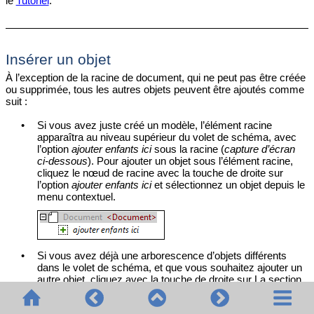
le
Tutoriel
.
Insérer un objet
À l’exception de la racine de document, qui ne peut pas être créée
ou supprimée, tous les autres objets peuvent être ajoutés comme
suit :
•
Si vous avez juste créé un modèle, l’élément racine
apparaîtra au niveau supérieur du volet de schéma, avec
l’option
ajouter enfants ici
sous la racine (
capture d’écran
ci-dessous
). Pour ajouter un objet sous l’élément racine,
cliquez le nœud de racine avec la touche de droite sur
l’option
ajouter enfants ici
et sélectionnez un objet depuis le
menu contextuel.
•
Si vous avez déjà une arborescence d’objets différents
dans le volet de schéma, et que vous souhaitez ajouter un
autre objet, cliquez avec la touche de droite sur La section
objet relatif à celui où vous souhaitez en avoir un nouveau
et sélectionnez
Ajouter
,
Insérer avant
, ou
Insérer après