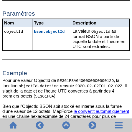
Paramètres
Nom
Type
Description
La valeur
au
objectId
bson:objectId
ObjectId
format BSON à partir de
laquelle la date et l'heure en
UTC sont extraites.
Exemple
Pour une valeur ObjectId de
, la
5E361F8A640000000000012D
fonction
renvoie
. Il
objectId-datetime
2020-02-02T01:02:02Z
s'agit de la date et de l'heure UTC converties à partir des 4
premiers octets (
).
5E361F8A
Bien que l'ObjectId BSON soit stocké en interne sous la forme
d'une valeur de 12 octets, MapForce
le convertit automatiquement
en une chaîne hexadécimale de 24 caractères pour plus de
lisibilité.