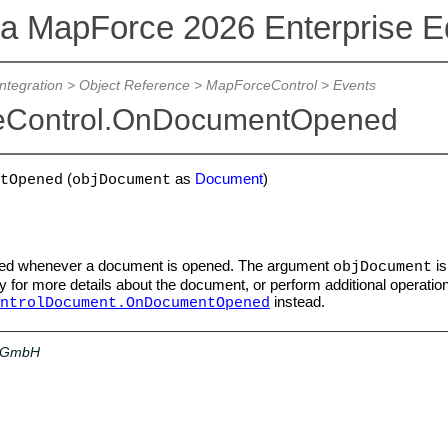
va MapForce 2026 Enterprise Ed
Integration
>
Object Reference
>
MapForceControl
>
Events
eControl.OnDocumentOpened
(
as
Document
)
tOpened
objDocument
gered whenever a document is opened. The argument
is
objDocument
 for more details about the document, or perform additional operations
instead.
ntrolDocument.OnDocumentOpened
a GmbH