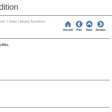
ition
ions
>
bson | binary functions
Accueil
Préc
Haut
Suivant
ifiés.