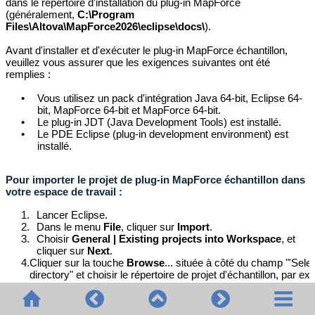
dans le répertoire d'installation du plug-in
MapForce
(généralement,
C:\Program
Files\Altova\MapForce
2026
\eclipse\docs\
).
Avant d'installer et d'exécuter le plug-in MapForce échantillon,
veuillez vous assurer que les exigences suivantes ont été
remplies :
•
Vous utilisez un pack d'intégration Java 64-bit, Eclipse 64-
bit, MapForce 64-bit et MapForce 64-bit.
•
Le plug-in JDT (Java Development Tools) est installé.
•
Le PDE Eclipse (plug-in development environment) est
installé.
Pour importer le projet de plug-in MapForce échantillon dans
votre espace de travail :
1.
Lancer Eclipse.
2.
Dans le menu
File
, cliquer sur
Import
.
3.
Choisir
General | Existing projects into Workspace
, et
cliquer sur
Next
.
4.
Cliquer sur la touche
Browse
... située à côté du champ "'Selec
directory" et choisir le répertoire de projet d'échantillon, par ex.
C:\Program
Files\Altova\MapForce
2026
\eclipse\workspace\MapForceE
5.
Choisir l'option
Copy projects into workspace
, et cliquer