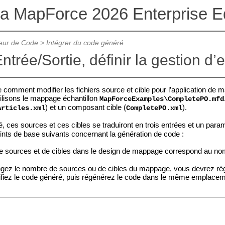
va MapForce 2026 Enterprise Ed
eur de Code
>
Intégrer du code généré
ntrée/Sortie, définir la gestion d’
 comment modifier les fichiers source et cible pour l’application de 
ilisons le mappage échantillon
MapForceExamples\CompletePO.mfd
) et un composant cible (
).
Articles.xml
CompletePO.xml
, ces sources et ces cibles se traduiront en trois entrées et un para
oints de base suivants concernant la génération de code :
e sources et de cibles dans le design de mappage correspond au 
.
gez le nombre de sources ou de cibles du mappage, vous devrez ré
fiez le code généré, puis régénérez le code dans le même emplacem