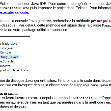
 Eclipse en tant que Java IDE. Pour commencer, générez du code Jav
puis importez le projet dans Eclipse. Pour informa
\CompletePO.mfd
 exécuter du code
.
cation de la console Java générée, recherchez la méthode
principale
ci-dessous
). Par défaut, cette méthode est située dans la classe
Mapp
de votre package défini personnellement.
sole
ation de dialogue Java généré, situez l’endroit dans le code dans lequ
hode
est invoquée depuis la classe appelée
d
run
MappingFrame.java
s et cibles
e suivant illustre un extrait depuis la méthode
dans l’appl
principale
es en jaune et définies en tant que paramètres dans la méthode
run
chées ci-dessus.