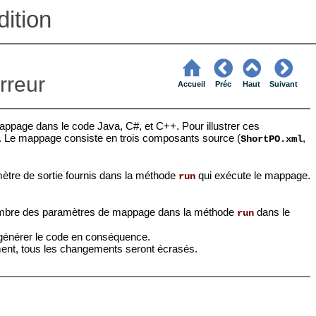
ition
erreur
Accueil
Préc
Haut
Suivant
mappage dans le code Java, C#, et C++. Pour illustrer ces
. Le mappage consiste en trois composants source (
,
ShortPO.xml
mètre de sortie fournis dans la méthode
qui exécute le mappage.
run
nombre des paramètres de mappage dans la méthode
dans le
run
générer le code en conséquence.
ent, tous les changements seront écrasés.