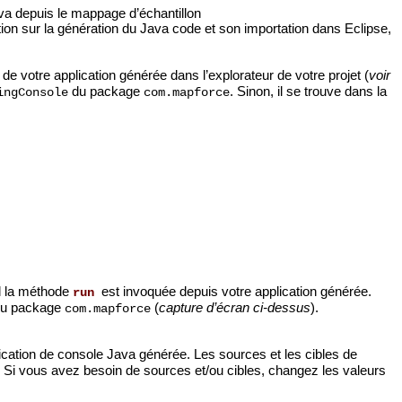
a depuis le mappage d’échantillon
tion sur la génération du Java code et son importation dans Eclipse,
de votre application générée dans l’explorateur de votre projet (
voir
du package
. Sinon, il se trouve dans la
ingConsole
com.mapforce
el la méthode
est invoquée depuis votre application générée.
run
u package
(
capture d’écran ci-dessus
).
com.mapforce
ication de console Java générée. Les sources et les cibles de
. Si vous avez besoin de sources et/ou cibles, changez les valeurs