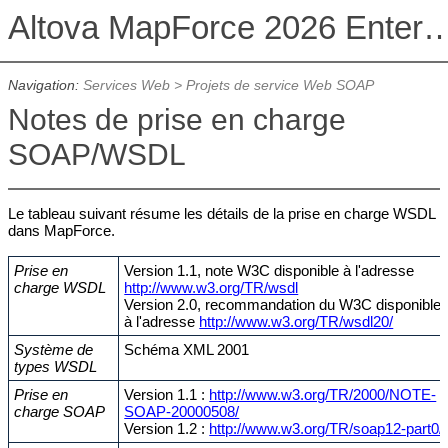
Altova MapForce 2026 Enterpris
Navigation:
Services Web
>
Projets de service Web SOAP
Notes de prise en charge
SOAP/WSDL
Le tableau suivant résume les détails de la prise en charge WSDL
dans MapForce.
Prise en
Version 1.1, note W3C disponible à l'adresse
charge WSDL
http://www.w3.org/TR/wsdl
Version 2.0, recommandation du W3C disponible
à l'adresse
http://www.w3.org/TR/wsdl20/
Système de
Schéma XML 2001
types WSDL
Prise en
Version 1.1 :
http://www.w3.org/TR/2000/NOTE-
charge SOAP
SOAP-20000508/
Version 1.2 :
http://www.w3.org/TR/soap12-part0/