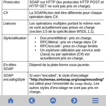
Protocoles
SOAP sur HTTP (les protocoles HTTP POST et
HTTP GET ne sont pas pris en charge).
C#
La SOAPAction doit être différente pour chaque
opération dans C#.
Liaisons
Les opérations multiples portant le même nom
ne sont actuellement pas prises en charge
(section 2.5 de la spécification WSDL 1.1).
Style/utilisation
•
Document/littéral : pris en charge.
•
RPC/littéral : pris en charge dans C#
•
RPC/encodé : prise en charge limitée
•
Un style/une utilisation par service web
(Java) ou par opération (C#) est
actuellement pris en charge.
En-têtes
Dépend de la plate-forme sous-jacente.
SOAP
SOAP
Si use="encoded", le style d'encodage
encodingStyle
"http://schemas.xmlsoap.org/soap/encoding/"
est utilisé pour l'ensemble du
. Les
soap:Body
autres styles d'encodage ne sont pas pris en
charge.
L'attribut
est ignoré dans les
encodingStyle
messages (section 4.1.1 de la spécification