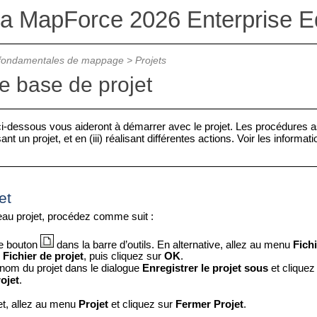
va MapForce 2026 Enterprise Ed
 fondamentales de mappage
>
Projets
e base de projet
i-dessous vous aideront à démarrer avec le projet. Les procédures as
nisant un projet, et en (iii) réalisant différentes actions. Voir les in
et
au projet, procédez comme suit :
le bouton
dans la barre d’outils. En alternative, allez au menu
Fich
z
Fichier de projet
, puis cliquez sur
OK
.
 nom du projet dans le dialogue
Enregistrer le projet sous
et cliquez
ojet
.
et, allez au menu
Projet
et cliquez sur
Fermer Projet
.