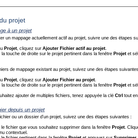
du projet
ge à un projet
ter un mappage actuellement actif au projet, suivre une des étapes su
nu
Projet
, cliquez sur
Ajouter Fichier actif au projet
.
la touche de droite sur le projet pertinent dans la fenêtre
Projet
et sé
chiers de mappage existant au projet, suivez une des étapes suivantes
nu
Projet
, cliquez sur
Ajouter Fichier au projet
.
la touche de droite sur le projet pertinent dans la fenêtre
Projet
et sé
haitez ajouter de multiples fichiers, tenez appuyée la clé
Ctrl
tout en
ier depuis un projet
chier ou un dossier d'un projet, suivez une des étapes suivantes :
 le fichier que vous souhaitez supprimer dans la fenêtre
Projet
. Cliqu
nu contextuel.
le fichier pertinent dans la fenêtre
Projet
et appuyez sur
Supprimer
.