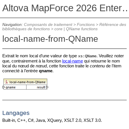
Altova MapForce 2026 Enterpris
Navigation:
Composants de traitement
>
Fonctions
>
Référence des
bibliothèques de fonctions
>
core | QName functions
local-name-from-QName
Extrait le nom local d’une valeur de type
. Veuillez noter
xs:QName
que, contrairement à la fonction
local-name
qui retourne le nom
local du nœud de
nœud
, cette fonction traite le
contenu
de l’item
connecté à l’entrée
qname
.
Langages
Built-in, C++, C#, Java, XQuery, XSLT 2.0, XSLT 3.0.