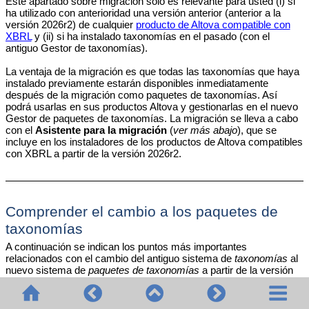
Este apartado sobre migración solo es relevante para usted (i) si
ha utilizado con anterioridad una versión anterior (anterior a la
versión 2026r2) de cualquier
producto de Altova compatible con
XBRL
y (ii) si ha instalado taxonomías en el pasado (con el
antiguo Gestor de taxonomías).
La ventaja de la migración es que todas las taxonomías que haya
instalado previamente estarán disponibles inmediatamente
después de la migración como paquetes de taxonomías. Así
podrá usarlas en sus productos Altova y gestionarlas en el nuevo
Gestor de paquetes de taxonomías. La migración se lleva a cabo
con el
Asistente para la migración
(
ver más abajo
), que se
incluye en los instaladores de los productos de Altova compatibles
con XBRL a partir de la versión 2026r2.
Comprender el cambio a los paquetes de
taxonomías
A continuación se indican los puntos más importantes
relacionados con el cambio del antiguo sistema de
taxonomías
al
nuevo sistema de
paquetes de taxonomías
a partir de la versión
2026r2.
•
Los paquetes de taxonomías se instalan con el nuevo