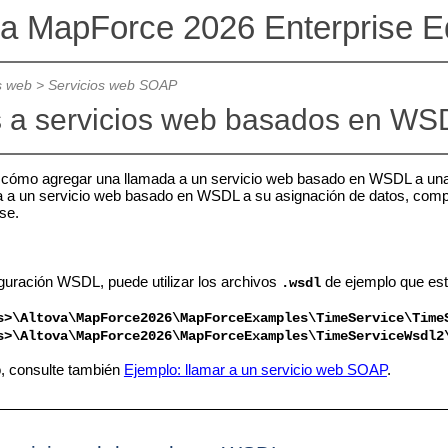
va MapForce 2026 Enterprise Ed
s web
>
Servicios web SOAP
 a servicios web basados en WS
 cómo agregar una llamada a un servicio web basado en WSDL a una 
a a un servicio web basado en WSDL a su asignación de datos, compr
se.
iguración WSDL, puede utilizar los archivos
de ejemplo que est
.wsdl
s>\Altova\MapForce2026\MapForceExamples\
TimeService\Time
s>\Altova\MapForce2026\MapForceExamples\
TimeServiceWsdl2
o, consulte también
Ejemplo: llamar a un servicio web SOAP
.