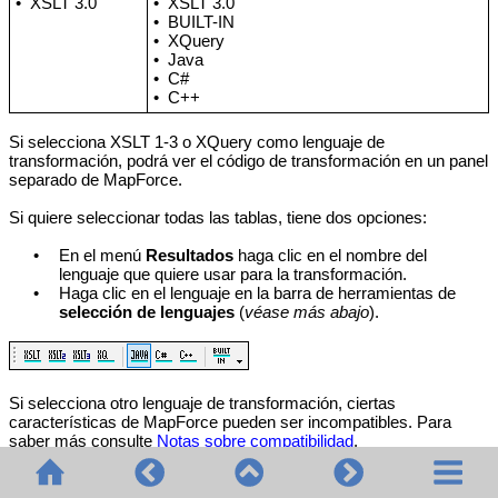
•
XSLT 3.0
•
XSLT 3.0
•
BUILT-IN
•
XQuery
•
Java
•
C#
•
C++
Si selecciona XSLT 1-3 o XQuery como lenguaje de
transformación, podrá ver el código de transformación en un panel
separado de MapForce.
Si quiere seleccionar todas las tablas, tiene dos opciones:
•
En el menú
Resultados
haga clic en el nombre del
lenguaje que quiere usar para la transformación.
•
Haga clic en el lenguaje en la barra de herramientas de
selección de lenguajes
(
véase más abajo
).
Si selecciona otro lenguaje de transformación, ciertas
características de MapForce pueden ser incompatibles. Para
saber más consulte
Notas sobre compatibilidad
.
Durante el proceso de diseño o la vista previa, MapForce valida
constantemente la integridad de los esquemas y de las