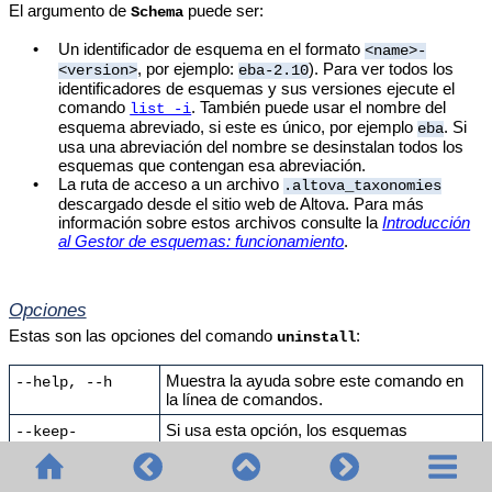
El argumento de
puede ser:
Schema
•
Un identificador de esquema en el formato
<name>-
, por ejemplo:
). Para ver todos los
<version>
eba-2.10
identificadores de esquemas y sus versiones ejecute el
comando
. También puede usar el nombre del
list -i
esquema abreviado, si este es único, por ejemplo
. Si
eba
usa una abreviación del nombre se desinstalan todos los
esquemas que contengan esa abreviación.
•
La ruta de acceso a un archivo
.altova_taxonomies
descargado desde el sitio web de Altova. Para más
información sobre estos archivos consulte la
Introducción
al Gestor de esquemas: funcionamiento
.
Opciones
Estas son las opciones del comando
:
uninstall
Muestra la ayuda sobre este comando en
--help, --h
la línea de comandos.
Si usa esta opción, los esquemas
--keep-
referenciados no se desinstalan. El valor
references, --k
predeterminado es
.
false