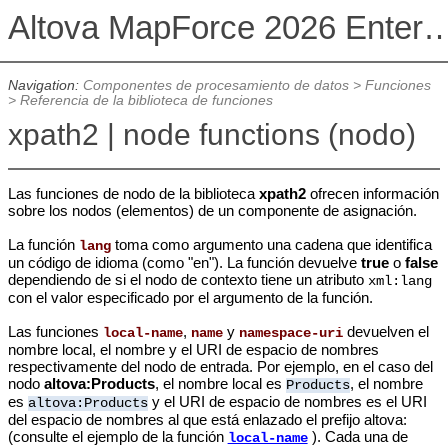
Altova MapForce 2026 Enterpris
Navigation:
Componentes de procesamiento de datos
>
Funciones
>
Referencia de la biblioteca de funciones
xpath2 | node functions (nodo)
Las funciones de nodo de la biblioteca
xpath2
ofrecen información
sobre los nodos (elementos) de un componente de asignación.
La función
toma como argumento una cadena que identifica
lang
un código de idioma (como "en"). La función devuelve
true
o
false
dependiendo de si el nodo de contexto tiene un atributo
xml:lang
con el valor especificado por el argumento de la función.
Las funciones
,
y
devuelven el
local-name
name
namespace-uri
nombre local, el nombre y el URI de espacio de nombres
respectivamente del nodo de entrada. Por ejemplo, en el caso del
nodo
altova:Products
, el nombre local es
, el nombre
Products
es
y el URI de espacio de nombres es el URI
altova:Products
del espacio de nombres al que está enlazado el prefijo altova:
(consulte el ejemplo de la función
). Cada una de
local-name