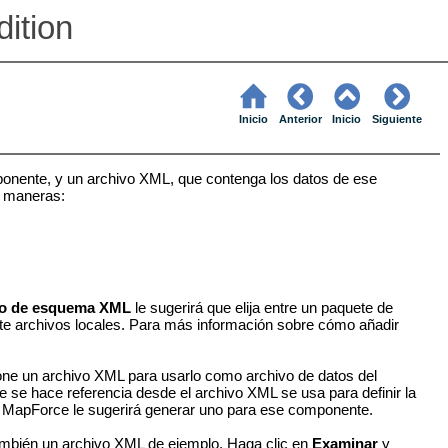
ition
Inicio
Anterior
Inicio
Siguiente
ponente, y un archivo XML, que contenga los datos de ese
s maneras:
ivo de esquema XML
le sugerirá que elija entre un paquete de
te archivos locales. Para más información sobre cómo añadir
ione un archivo XML para usarlo como archivo de datos del
 se hace referencia desde el archivo XML se usa para definir la
D, MapForce le sugerirá generar uno para ese componente.
mbién un archivo XML de ejemplo. Haga clic en
Examinar
y