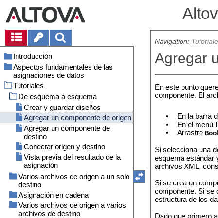
Alto
Navigation:
Tutorial
Agregar 
Introducción
Aspectos fundamentales de las
Novedades
asignaciones de datos
¿Qué es MapForce?
Versión 2026
Tutoriales
Componentes
En este punto quere
Interfaz del usuario
Versión 2025
Asignación: origen y destino
componente. El arc
Conexiones
Agregar componentes
De esquema a esquema
Versión 2024
Tipos de asignaciones
Barras de herramientas
Procedimientos y funciones
Aspectos básicos
Tipos de conexión
Crear y guardar diseños
Versión 2023
Lenguajes de transformación
Ventanas
generales
•
En la barra 
Rutas de acceso de archivos
Configuración de la conexión
Conexiones basadas en el
Agregar un componente de origen
Versión 2022
Integración con productos Altova
Ventana Mensajes
•
En el menú
Reglas y estrategias básicas
Validación
origen
Menú contextual de las
Rutas de acceso absolutas y
Agregar un componente de
Paneles
•
Arrastre
Boo
Proyectos
conexiones
Generación de código
Secuencias
relativas
Conexiones de secundarios
destino
equivalentes
Conexiones defectuosas
Características de la vista Texto
Contexto y orden de
Aspectos básicos de un proyecto
Rutas de acceso según el
Conectar origen y destino
Si selecciona una d
procesamiento
entorno de ejecución
Conexiones de copia total
Conservar conexiones tras
Búsquedas en la vista Texto
Configuración de proyectos
Vista previa del resultado de la
esquema estándar y 
eliminación de componentes
Contexto primario
asignación
archivos XML, cons
Configuración de la asignación
Carpetas de proyecto
Contexto de prioridad
Varios archivos de origen a un solo
Si se crea un compo
destino
Varios componentes de destino
Ejemplo: filtrar con el contexto
componente. Si se c
de prioridad
Asignación en cadena
Preparar el diseño de la
estructura de los d
asignación
Varios archivos de origen a varios
Preparar el diseño de la
archivos de destino
Agregar segundo archivo de
asignación
Dado que primero a