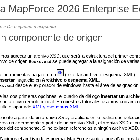
va MapForce 2026 Enterprise Ed
es
>
De esquema a esquema
un componente de origen
mos agregar un archivo XSD, que será la estructura del primer com
hivo de origen
se puede agregar a la asignación de varia
Books.xsd
de herramientas haga clic en
(Insertar archivo o esquema XML).
Insertar
haga clic en
Arc&hivo o esquema XML
.
desde el explorador de Windows hasta el área de asignación.
ks.xsd
e las dos primeras opciones, el cuadro de diálogo
Insertar un arch
un archivo remoto o local. En nuestros tutoriales usamos únicamen
ulte el apartado
XML y esquemas XML
.
nente a partir de un archivo XSD, la aplicación le pedirá que selecc
rea un componente a partir de un archivo XML, el archivo XSD al que
atos del componente. Si no existen referencias a ningún archivo XS
ñadimos el archivo de esquema, MapForce sugiere que añadimos ta