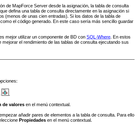
ón de MapForce Server desde la asignación, la tabla de consulta
e defina una tabla de consulta directamente en la asignación si
s (menos de unas cien entradas). Si los datos de la tabla de
n como el código generado. En este caso sería más sencillo guardar
so es mejor utilizar un componente de BD con
SQL-Where
. En estos
e mejorar el rendimiento de las tablas de consulta ejecutando sus
opciones:
s
.
n de valores
en el menú contextual.
mpezar añadir pares de elementos a la tabla de consulta. Para ello
seleccione
Propiedades
en el menú contextual.