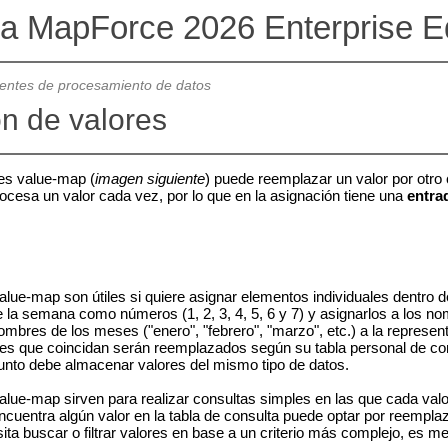
va MapForce 2026 Enterprise Ed
ntes de procesamiento de datos
n de valores
es value-map (
imagen siguiente
) puede reemplazar un valor por otro 
cesa un valor cada vez, por lo que en la asignación tiene una
entra
ue-map son útiles si quiere asignar elementos individuales dentro 
 la semana como números (1, 2, 3, 4, 5, 6 y 7) y asignarlos a los nom
mbres de los meses ("enero", "febrero", "marzo", etc.) a la represent
res que coincidan serán reemplazados según su tabla personal de con
junto debe almacenar valores del mismo tipo de datos.
ue-map sirven para realizar consultas simples en las que cada valor
ncuentra algún valor en la tabla de consulta puede optar por reemplaza
ita buscar o filtrar valores en base a un criterio más complejo, es m