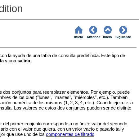
ition
Inicio
Anterior
Inicio
Siguiente
con la ayuda de una tabla de consulta predefinida. Este tipo de
da
y una
salida
.
de dos conjuntos para reemplazar elementos. Por ejemplo, puede
bres de los días ("lunes", "martes", "miércoles", etc.). También
ación numérica de los mismos (1, 2, 3, 4, etc.). Cuando ejecute la
sulta. Los valores de estos dos conjuntos pueden ser de distinto
 del primer conjunto corresponde a un único valor del segundo
rlo con el valor que quiera, con un valor vacío o pasarlo tal y
ejor que use uno de los
componentes de filtrado
.