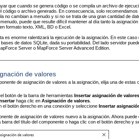
yar que cuando se genera código o se compila un archivo de ejecuci
el código o archivo generado. En consecuencia, solo recomendamos qu
bla no cambian a menudo y si no se trata de una gran cantidad de dato
menudo, puede que resulte difícil mantener al día tanto la asignació
a en formato texto, XML, BD o Excel.
ulta es enorme ralentizará la ejecución de la asignación. En este ca
s bases de datos SQLite, dada su portabilidad. Del lado servidor pued
apForce Server o MapForce Server Advanced Edition.
ignación de valores
onente de asignación de valores a la asignación, elija una de estas 
 el botón de la barra de herramientas
Insertar asignación de valore
Insertar
haga clic en
Asignación de valores
.
n el botón derecho en una conexión y seleccione
Insertar asignació
ente de asignación de valores nuevo a la asignación. Ahora puede e
a barra del título del componente o haga clic con el botón derecho y 