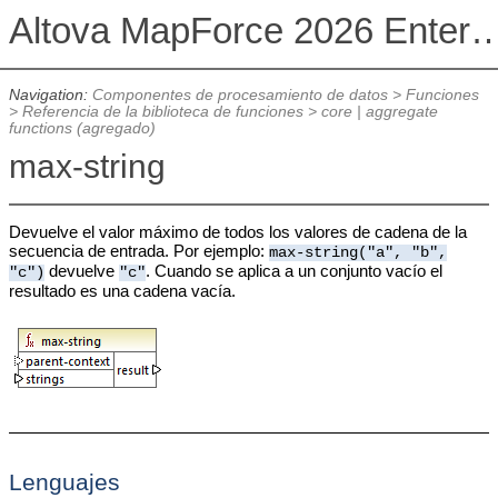
Altova MapForce 2026 Enterpris
Navigation:
Componentes de procesamiento de datos
>
Funciones
>
Referencia de la biblioteca de funciones
>
core | aggregate
functions (agregado)
max-string
Devuelve el valor máximo de todos los valores de cadena de la
secuencia de entrada. Por ejemplo:
max-string("a", "b",
devuelve
. Cuando se aplica a un conjunto vacío el
"c")
"c"
resultado es una cadena vacía.
Lenguajes