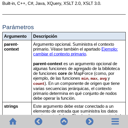
Built-in, C++, C#, Java, XQuery, XSLT 2.0, XSLT 3.0.
Parámetros
Argumento
Descripción
parent-
Argumento opcional. Suministra el contexto
context
primario. Véase también el apartado
Ejemplo:
cambiar el contexto primario
.
parent-context
es un argumento opcional de
algunas funciones de agregado de la biblioteca
de funciones
core
de MapForce (como, por
ejemplo, de las funciones
,
,
y
min
max
avg
). En un componente de origen que tiene
count
varias secuencias jerárquicas, el contexto
primario determina en qué conjunto de nodos
debe operar la función.
strings
Este argumento debe estar conectado a un
elemento de entrada que suministra los datos
propiamente dichos. El valor de argumento dado
debe ser una secuencia (cero o varios) de
.
xs:string