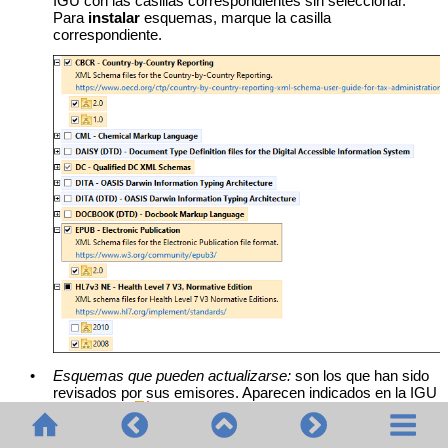
IGU con las casillas correspondientes sin seleccionar.
Para
instalar
esquemas, marque la casilla
correspondiente.
•
Esquemas que pueden actualizarse:
son los que han sido
revisados por sus emisores. Aparecen indicados en la IGU
con el icono
(
imagen anterior
). Puede aplicar
parches
al
esquema seleccionado con la revisión que esté disponible.