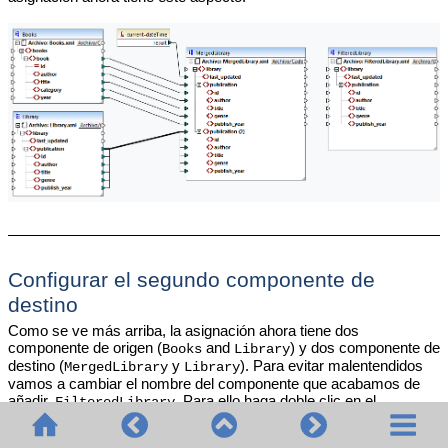
Configurar el segundo componente de
destino
Como se ve más arriba, la asignación ahora tiene dos
componente de origen (
and
) y dos componente de
Books
Library
destino (
y
). Para evitar malentendidos
MergedLibrary
Library
vamos a cambiar el nombre del componente que acabamos de
añadir,
.
Para ello haga doble clic en el
FilteredLibrary
encabezado del componente que hay más a la derecha y edite su
configuración
como sigue: