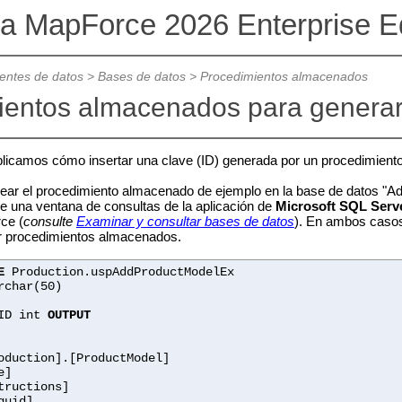
va MapForce 2026 Enterprise Ed
ntes de datos
>
Bases de datos
>
Procedimientos almacenados
ientos almacenados para generar
licamos cómo insertar una clave (ID) generada por un procedimiento 
ar el procedimiento almacenado de ejemplo en la base de datos "Adve
 una ventana de consultas de la aplicación de
Microsoft SQL Serv
ce (
consulte
Examinar y consultar bases de datos
). En ambos casos
r procedimientos almacenados.
E
Production.uspAddProductModelEx
rchar(50)
ID int
OUTPUT
duction].[ProductModel]
]
tions]
id]