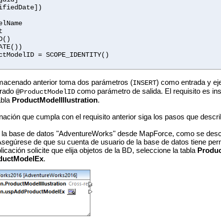
dDate])
ame
t
()
())
tModelID = SCOPE_IDENTITY()
lmacenado anterior toma dos parámetros (
) como entrada y ej
INSERT
erado
como parámetro de salida. El requisito es ins
@ProductModelID
abla
ProductModelIllustration
.
nación que cumpla con el requisito anterior siga los pasos que descr
 la base de datos "AdventureWorks" desde MapForce, como se descr
A
segúrese de que su cuenta de usuario de la base de datos tiene pe
icación solicite que elija objetos de la BD, seleccione la tabla
Produc
ductModelEx
.