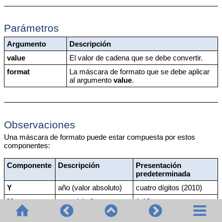
Parámetros
Argumento
Descripción
value
El valor de cadena que se debe convertir.
format
La máscara de formato que se debe aplicar
al argumento
value
.
Observaciones
Una máscara de formato puede estar compuesta por estos
componentes:
Componente
Descripción
Presentación
predeterminada
Y
año (valor absoluto)
cuatro dígitos (2010)
M
mes del año
1-12
D
día del mes
1-31