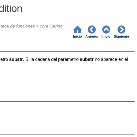
ition
ioteca de funciones
>
core | string
Inicio
Anterior
Inicio
Siguiente
metro
substr
. Si la cadena del parámetro
substr
no aparece en el