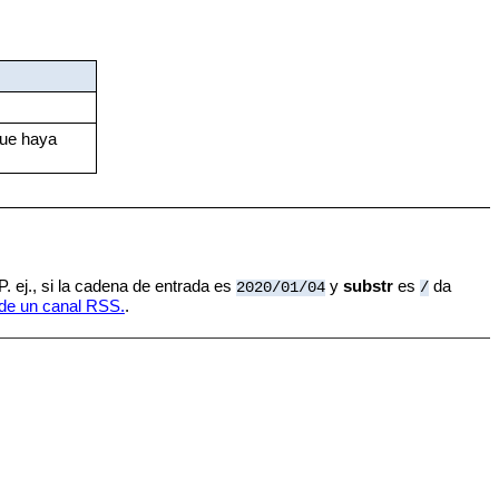
que haya
 P. ej., si la cadena de entrada es
y
substr
es
da
2020/01/04
/
 de un canal RSS.
.