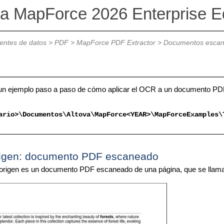
va MapForce 2026 Enterprise Ed
ntes de datos
>
PDF
>
MapForce PDF Extractor
>
Documentos esca
e un ejemplo paso a paso de cómo aplicar el OCR a un documento PD
ario>\Documentos\Altova\MapForce<YEAR>\MapForceExamples\
rigen: documento PDF escaneado
 origen es un documento PDF escaneado de una página, que se llam