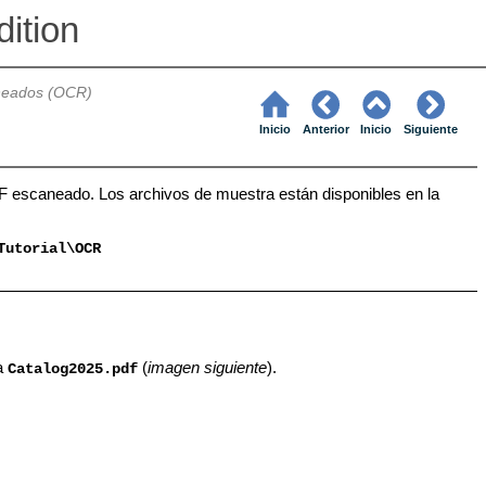
ition
neados (OCR)
Inicio
Anterior
Inicio
Siguiente
F escaneado. Los archivos de muestra están disponibles en la
Tutorial\OCR
a
(
imagen siguiente
).
Catalog2025.pdf