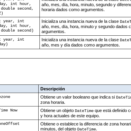
day, int hour,
año, mes, día, hora, minuto, segundo y diferen
 double second,
horaria dados como argumentos.
Z)
Inicializa una instancia nueva de la clase
t year, int
Date
day, int hour,
año, mes, día, hora, minuto y segundo dados
 double second)
argumentos.
Inicializa una instancia nueva de la clase
t year, int
Date
day)
año, mes y día dados como argumentos.
Descripción
Obtiene un valor booleano que indica si
ezone
DateTi
zona horaria.
Obtiene un objeto
que está definido c
Time Now
DateTime
y hora actuales de este equipo.
Obtiene o establece la diferencia de zona horari
oneOffset
minutos, del objeto
.
DateTime