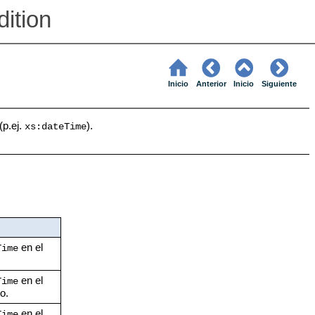
ition
Inicio
Anterior
Inicio
Siguiente
(p.ej.
).
xs:dateTime
en el
Time
en el
Time
o.
en el
Time