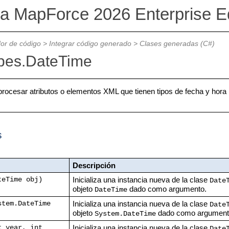
va MapForce 2026 Enterprise Ed
or de código
>
Integrar código generado
>
Clases generadas (C#)
ypes.DateTime
procesar atributos o elementos XML que tienen tipos de fecha y hora 
s
Descripción
Inicializa una instancia nueva de la clase
teTime obj)
Date
objeto
dado como argumento.
DateTime
Inicializa una instancia nueva de la clase
stem.DateTime
Date
objeto
dado como argument
System.DateTime
Inicializa una instancia nueva de la clase
t year, int
Date