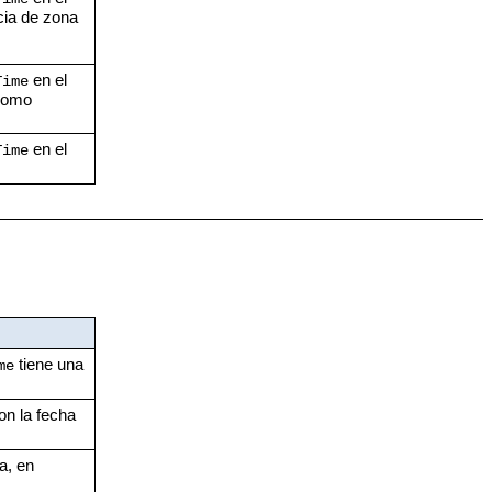
cia de zona
en el
Time
 como
en el
Time
tiene una
me
on la fecha
a, en