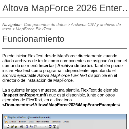
Altova MapForce 2026 Enterpris
Navigation:
Componentes de datos
>
Archivos CSV y archivos de
texto
>
MapForce FlexText
Funcionamiento
Puede iniciar FlexText desde MapForce directamente cuando
añada archivos de texto como componentes de asignación (con el
comando de menú
Insertar | Archivo de texto
). También puede
iniciar FlexText como programa independiente, ejecutando el
archivo ejecutable
Altova MapForce FlexText
disponible en el
directorio de instalación de MapForce.
La siguiente imagen muestra una plantilla FlexText de ejemplo
(
InspectionReport.mft
) que está disponible, junto con otros
ejemplos de FlexText, en el directorio
<Documentos>\Altova\MapForce2026\MapForceExamples\.