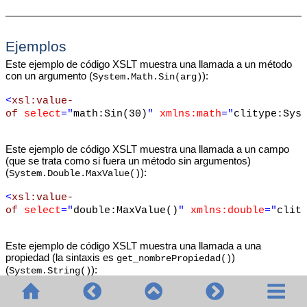
Ejemplos
Este ejemplo de código XSLT muestra una llamada a un método
con un argumento (
):
System.Math.Sin(arg)
<
xsl:value-
of
select
="
math:Sin(30)
"
xmlns:math
="
clitype:Sys
Este ejemplo de código XSLT muestra una llamada a un campo
(que se trata como si fuera un método sin argumentos)
(
):
System.Double.MaxValue()
<
xsl:value-
of
select
="
double:MaxValue()
"
xmlns:double
="
clit
Este ejemplo de código XSLT muestra una llamada a una
propiedad (la sintaxis es
)
get_nombrePropiedad()
(
):
System.String()
<
xsl:value-of
select
="
string:get_Length('my