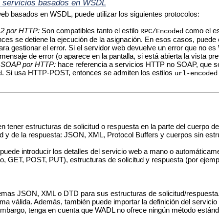
s servicios basados en WSDL
web basados en WSDL, puede utilizar los siguientes protocolos:
.2 por HTTP:
Son compatibles tanto el estilo
como el es
RPC/Encoded
es se detiene la ejecución de la asignación. En esos casos, puede o
ara gestionar el error. Si el servidor web devuelve un error que no e
ensaje de error (o aparece en la pantalla, si está abierta la vista p
o SOAP por HTTP:
hace referencia a servicios HTTP no SOAP, que s
. Si usa HTTP-POST, entonces se admiten los estilos
d
url-encoded
n tener estructuras de solicitud o respuesta en la parte del cuerpo 
tud y de la respuesta: JSON, XML, Protocol Buffers y cuerpos sin est
puede introducir los detalles del servicio web a mano o automáticam
plo, GET, POST, PUT), estructuras de solicitud y respuesta (por ej
uemas JSON, XML o DTD para sus estructuras de solicitud/respuest
ma válida. Además, también puede importar la definición del servic
mbargo, tenga en cuenta que WADL no ofrece ningún método estándar