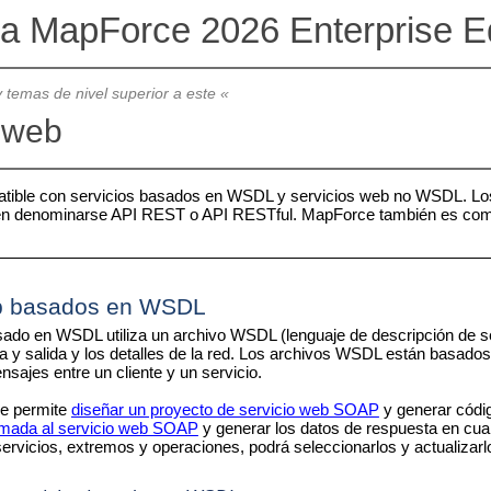
va MapForce 2026 Enterprise Ed
 temas de nivel superior a este «
 web
ible con servicios basados en WSDL y servicios web no WSDL. Los
en denominarse API REST o API RESTful. MapForce también es compa
eb basados en WSDL
ado en WSDL utiliza un archivo WSDL (lenguaje de descripción de serv
 y salida y los detalles de la red. Los archivos WSDL están basados
sajes entre un cliente y un servicio.
e permite
diseñar un proyecto de servicio web SOAP
y generar códi
amada al servicio web SOAP
y generar los datos de respuesta en cua
ervicios, extremos y operaciones, podrá seleccionarlos y actualiza