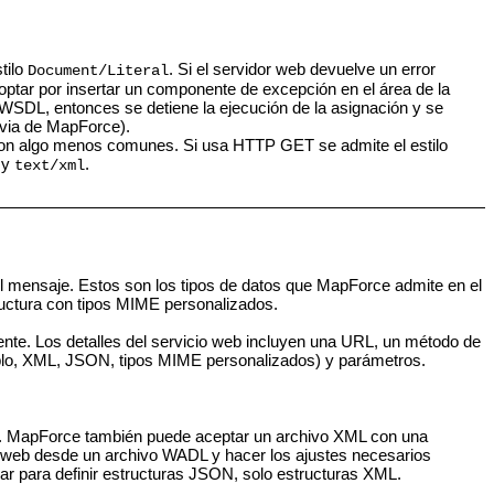
tilo
. Si el servidor web devuelve un error
Document/Literal
ptar por insertar un componente de excepción en el área de la
s WSDL, entonces se detiene la ejecución de la asignación y se
revia de MapForce).
on algo menos comunes. Si usa HTTP GET se admite el estilo
y
.
text/xml
del mensaje. Estos son los tipos de datos que MapForce admite en el
ructura con tipos MIME personalizados.
ente. Los detalles del servicio web incluyen una URL, un método de
emplo, XML, JSON, tipos MIME personalizados) y parámetros.
a. MapForce también puede aceptar un archivo XML con una
io web desde un archivo WADL y hacer los ajustes necesarios
 para definir estructuras JSON, solo estructuras XML.