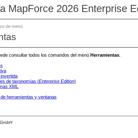
va MapForce 2026 Enterprise Ed
os de menú
ntas
uede consultar todos los comandos del menú
Herramientas
.
es
iva
invertida
es de taxonomías (
Enterprise Edition
)
emas XML
 de herramientas y ventanas
a GmbH