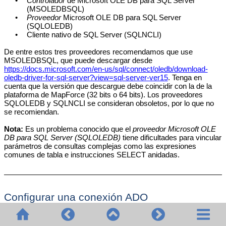
•
Controlador
de Microsoft OLE DB para SQL Server
(MSOLEDBSQL)
•
Proveedor
Microsoft OLE DB para SQL Server
(SQLOLEDB)
•
Cliente nativo de SQL Server (SQLNCLI)
De entre estos tres proveedores recomendamos que use
MSOLEDBSQL, que puede descargar desde
https://docs.microsoft.com/en-us/sql/connect/oledb/download-
oledb-driver-for-sql-server?view=sql-server-ver15
. Tenga en
cuenta que la versión que descargue debe coincidir con la de la
plataforma de MapForce (32 bits o 64 bits). Los proveedores
SQLOLEDB y SQLNCLI se consideran obsoletos, por lo que no
se recomiendan.
Nota:
Es un problema conocido que el
proveedor Microsoft OLE
DB para SQL Server (SQLOLEDB)
tiene dificultades para vincular
parámetros de consultas complejas como las expresiones
comunes de tabla e instrucciones SELECT anidadas.
Configurar una conexión ADO
Para configurar una conexión ADO: