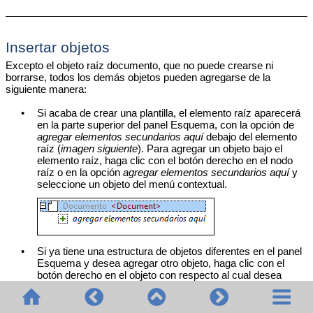
Insertar objetos
Excepto el objeto raíz documento, que no puede crearse ni
borrarse, todos los demás objetos pueden agregarse de la
siguiente manera:
•
Si acaba de crear una plantilla, el elemento raíz aparecerá
en la parte superior del panel Esquema, con la opción de
agregar elementos secundarios aquí
debajo del elemento
raíz (
imagen siguiente
). Para agregar un objeto bajo el
elemento raíz, haga clic con el botón derecho en el nodo
raíz o en la opción
agregar elementos secundarios aquí
y
seleccione un objeto del menú contextual.
•
Si ya tiene una estructura de objetos diferentes en el panel
Esquema y desea agregar otro objeto, haga clic con el
botón derecho en el objeto con respecto al cual desea
colocar uno nuevo y seleccione
Agregar
,
Insertar antes
o
Insertar después
(según lo que necesite) y seleccione un
objeto en el menú contextual.