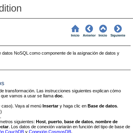
ition
Inicio
Anterior
Inicio
Siguiente
de datos NoSQL como componente de la asignación de datos y
os
e transformación. Las instrucciones siguientes explican cómo
a que vamos a usar se llama
doc
.
e caso). Vaya al menú
Insertar
y haga clic en
Base de datos
.
D
)
.
ámetros siguientes:
Host
,
puerto
,
base de datos
,
nombre de
ctar
. Los datos de conexión variarán en función del tipo de base de
ón CouchDB
y
Conexión CosmosDB
.