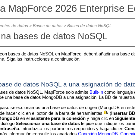
va MapForce 2026 Enterprise Ed
ntes de datos
>
Bases de datos
>
Bases de datos NoSQL
una bases de datos NoSQL
r con bases de datos NoSQL en MapForce, deberá añadir una base 
a. Siga las instrucciones a continuación.
base de datos NoSQL a una asignación de dat
bases de datos NoSQL, MapForce solo admite
Built-In
como lenguaje d
 de una base de datos MongoDB a una asignación. La BD de muestr
 paso seleccionamos una base de datos de origen (MongoDB en est
e hacer clic en el botón de la barra de herramientas
(
Insertar B
MongoDB
en el
asistente para la conexión
y haga clic en
Siguiente
 diálogo
Seleccionar una base de datos
le pide que indique los par
ontraseña
. Introduzca los parámetros requeridos y haga clic en
Cone
más información consulte los apartados
Conexión MongoDB
,
Conexi