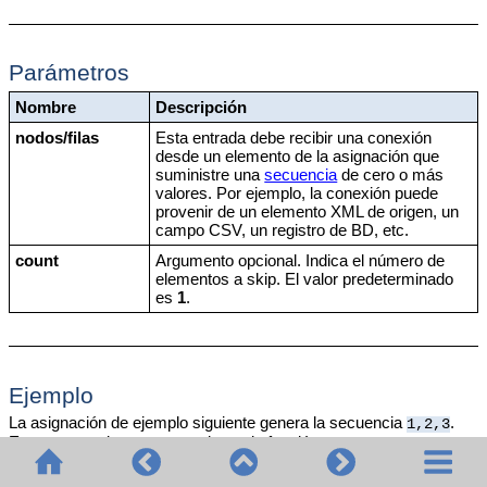
Parámetros
Nombre
Descripción
nodos/filas
Esta entrada debe recibir una conexión
desde un elemento de la asignación que
suministre una
secuencia
de cero o más
valores. Por ejemplo, la conexión puede
provenir de un elemento XML de origen, un
campo CSV, un registro de BD, etc.
count
Argumento opcional. Indica el número de
elementos a skip. El valor predeterminado
es
1
.
Ejemplo
La asignación de ejemplo siguiente genera la secuencia
.
1,2,3
Esta secuencia es procesada por la función
,
skip-first-items
que escribe el resultado en un archivo XML de destino.