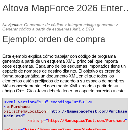
Altova MapForce 2026 Enterpris
Navigation:
Generador de código
>
Integrar código generado
>
Generar código a partir de esquemas XML o DTD
Ejemplo: orden de compra
Este ejemplo explica cómo trabajar con código de programa
generado a partir de un esquema XML "principal" que importa
otros esquemas. Cada uno de los esquemas importados tiene un
espacio de nombres de destino distinto. El objetivo es crear de
forma programática un documento XML en el que todos los
elementos estén prefijados de acuerdo a su espacio de nombres.
Más concretamente, el documento XML creado a partir de su
código C++, C# o Java debería tener un aspecto parecido a este:
<?xml version="1.0" encoding="utf-8"?>
<
p:Purchase
xsi:schemaLocation
="
http://NamespaceTest.com/Purchase
Main.xsd
"
xmlns:p
="
http://NamespaceTest.com/Purchase
"