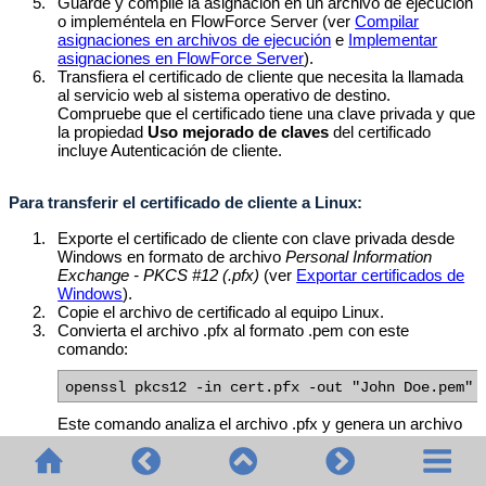
5.
Guarde y compile la asignación en un archivo de ejecución
o impleméntela en FlowForce Server (ver
Compilar
asignaciones en archivos de ejecución
e
Implementar
asignaciones en FlowForce Server
).
6.
Transfiera el certificado de cliente que necesita la llamada
al servicio web al sistema operativo de destino.
Compruebe
que el certificado tiene una clave privada y que
la propiedad
Uso mejorado de claves
del certificado
incluye Autenticación de cliente.
Para transferir el certificado de cliente a Linux:
1.
Exporte el certificado de cliente con clave privada desde
Windows en formato de archivo
Personal Information
Exchange - PKCS #12 (.pfx)
(ver
Exportar certificados de
Windows
).
2.
Copie el archivo de certificado al equipo Linux.
3.
Convierta el archivo .pfx al formato .pem con este
comando:
openssl pkcs12 -in cert.pfx -out "John Doe.pem" 
Este comando analiza el archivo .pfx y genera un archivo
.pem sin cifrar la clave privada.
Los certificados con clave
privada cifrada piden una contraseña y no son compatibles
con ejecuciones en el servidor.