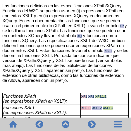
Las funciones definidas en las especificaciones XPath/XQuery
Functions del W3C se pueden usar en (i) expresiones XPath en
contextos XSLT y en (ii) expresiones XQuery en documentos
XQuery. En esta documentación las funciones que se pueden
usar en el primer contexto (XPath en XSLT) llevan el símbolo
y
XP
se les llama funciones XPath. Las funciones que se pueden usar
en contextos XQuery llevan el símbolo
y funcionan como
XQ
funciones XQuery. Las especificaciones XSLT del W3C también
definen funciones que se pueden usar en expresiones XPath en
documentos XSLT. Estas funciones llevan el símbolo
y se les
XSLT
denomina funciones XSLT. Por cada función se indica en qué
versión de XPath/XQuery y XSLT se puede usar (ver símbolos
más abajo). Las funciones de las bibliotecas de funciones
XPath/XQuery y XSLT aparecen sin prefijo. Las funciones de
extensión de otras bibliotecas, como las funciones de extensión
de Altova, aparecen con un prefijo.
Funciones XPath
XP1
XP2
XP3.1
.1
(en expresiones XPath en XSLT):
Funciones XSLT
XSLT1
XSLT2
XSLT3
(en expresiones XPath en XSLT):
Funciones XQuery
XQ1
XQ3.1
(en expresiones XQuery en XQuery):