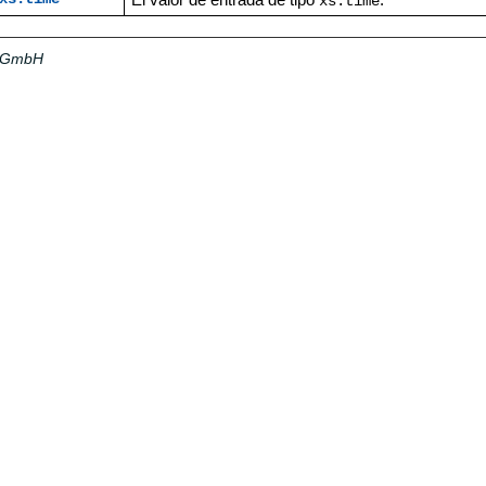
xs:time
a GmbH