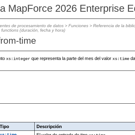
va MapForce 2026 Enterprise Ed
ntes de procesamiento de datos
>
Funciones
>
Referencia de la bibl
e functions (duración, fecha y hora)
from-time
nto
que representa la parte del mes del valor
da
xs:integer
xs:time
Tipo
Descripción
El valor de entrada de tipo
.
xs:time