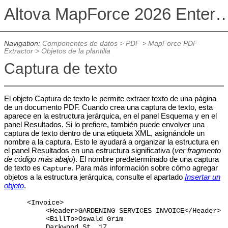
Altova MapForce 2026 Enterpris
Navigation:
Componentes de datos
>
PDF
>
MapForce PDF
Extractor
>
Objetos de la plantilla
Captura de texto
El objeto Captura de texto le permite extraer texto de una página
de un documento PDF. Cuando crea una captura de texto, esta
aparece en la estructura jerárquica, en el panel Esquema y en el
panel Resultados. Si lo prefiere, también puede envolver una
captura de texto dentro de una etiqueta XML, asignándole un
nombre a la captura. Esto le ayudará a organizar la estructura en
el panel Resultados en una estructura significativa (
ver fragmento
de código más abajo
). El nombre predeterminado de una captura
de texto es
. Para más información sobre cómo agregar
Capture
objetos a la estructura jerárquica, consulte el apartado
Insertar un
objeto
.
<Invoice>
<Header>GARDENING SERVICES INVOICE</Header>
<BillTo>Oswald Grim
Darkwood St. 17