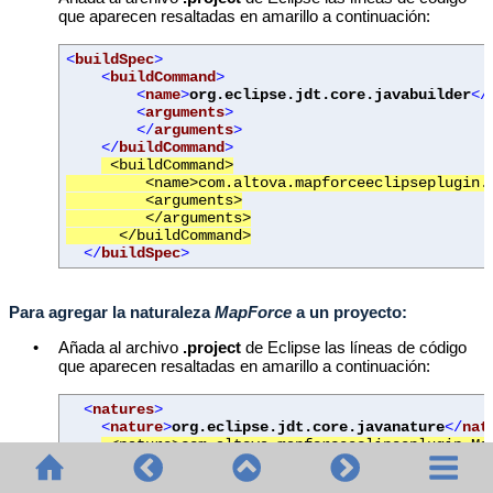
que aparecen resaltadas en amarillo a continuación:
<
buildSpec
>
<
buildCommand
>
<
name
>
org.eclipse.jdt.core.javabuilder
</
<
arguments
>
</
arguments
>
</
buildCommand
>
<buildCommand>
<name>com.altova.mapforceeclipseplugin.Map
<arguments>
</arguments>
</buildCommand>
</
buildSpec
>
Para agregar
la naturaleza
MapForce
a un proyecto
:
•
Añada al archivo
.project
de Eclipse las líneas de código
que aparecen resaltadas en amarillo a continuación:
<
natures
>
<
nature
>
org.eclipse.jdt.core.javanature
</
nat
<nature>com.altova.mapforceeclipseplugin.Ma
</
natures
>