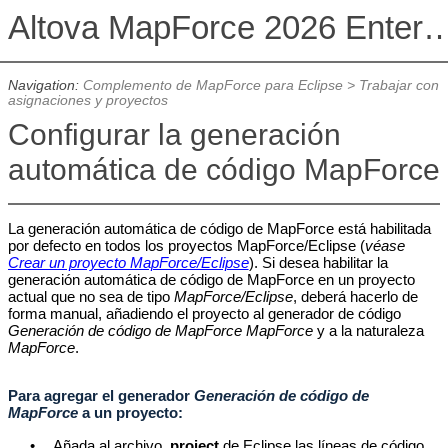
Altova MapForce 2026 Enterpris
Navigation:
Complemento de MapForce para Eclipse
>
Trabajar con
asignaciones y proyectos
Configurar la generación
automática de código MapForce
La generación automática de código de MapForce está habilitada
por defecto en todos los proyectos MapForce/Eclipse (
véase
Crear un proyecto MapForce/Eclipse
). Si desea habilitar la
generación automática de código de MapForce en un proyecto
actual que no sea de tipo
MapForce/Eclipse
, deberá hacerlo de
forma manual, añadiendo el proyecto al generador de código
Generación de código de MapForce
MapForce
y a la naturaleza
MapForce
.
Para agregar el generador
Generación de código de
MapForce
a un proyecto
:
•
Añada al archivo
.project
de Eclipse las líneas de código