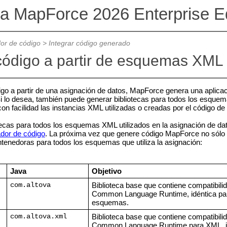
va MapForce 2026 Enterprise Ed
or de código
>
Integrar código generado
código a partir de esquemas XML
o a partir de una asignación de datos, MapForce genera una aplicac
 lo desea, también puede generar bibliotecas para todos los esquem
con facilidad las instancias XML utilizadas o creadas por el código de 
tecas para todos los esquemas XML utilizados en la asignación de da
dor de código
. La próxima vez que genere código MapForce no sólo 
tenedoras para todos los esquemas que utiliza la asignación:
Java
Objetivo
Biblioteca base que contiene compatibili
com.altova
Common Language Runtime, idéntica par
esquemas.
Biblioteca base que contiene compatibili
com.altova.xml
Common Language Runtime para XML, id