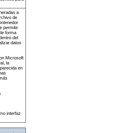
eneradas a
rchivo de
ontenedor
 permite
de forma
dentro del
lizar datos
on Microsoft
l, la
 parecida en
nas
 más
a
mo interfaz