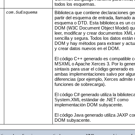
todos los esquemas.
Biblioteca que contiene declaraciones g
com.SuEsquema
partir del esquema de entrada, llamado a
esquema o DTD. Esta biblioteca es un c
DOM (W3C Document Object Model) que
leer, modificar y crear documentos XML 
sencilla y segura. Todos los datos están 
DOM y hay métodos para extraer y actua
y crear datos nuevos en el DOM.
El código C++ generado es compatible c
MSXML o Apache Xerces 3. Por lo genera
sintaxis para usar el código generado es
ambas implementaciones salvo por algu
diferencias (por ejemplo, Xerces admite
funciones de sobrecarga).
El código C# generado utiliza la bibliotec
System.XML estándar de .NET como
implementación DOM subyacente.
El código Java generado utiliza JAXP co
DOM subyacente.