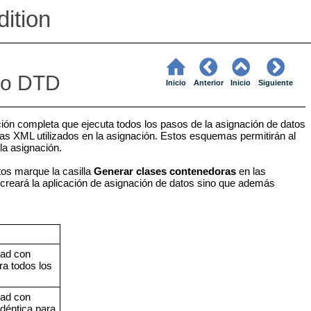
ition
 o DTD
Inicio
Anterior
Inicio
Siguiente
ión completa que ejecuta todos los pasos de la asignación de datos
as XML utilizados en la asignación. Estos esquemas permitirán al
la asignación.
tos marque la casilla
Generar clases contenedoras
en las
creará la aplicación de asignación de datos sino que además
dad con
a todos los
dad con
éntica para