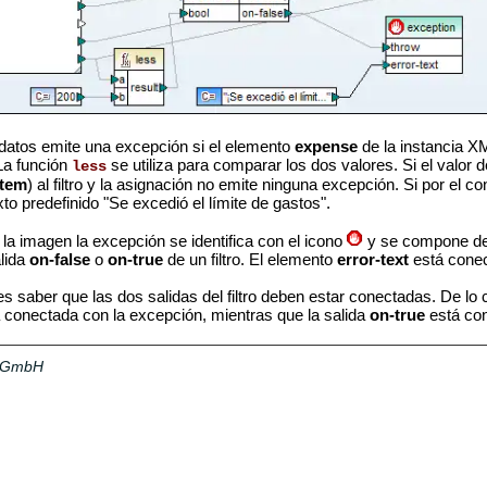
datos emite una excepción si el elemento
expense
de la instancia XM
La función
se utiliza para comparar los dos valores. Si el valor 
less
item
) al filtro y la asignación no emite ninguna excepción. Si por el co
to predefinido "Se excedió el límite de gastos".
a imagen la excepción se identifica con el icono
y se compone de
lida
on-false
o
on-true
de un filtro. El elemento
error-text
está conec
s saber que las dos salidas del filtro deben estar conectadas. De lo 
 conectada con la excepción, mientras que la salida
on-true
está con
a GmbH