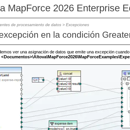
va MapForce 2026 Enterprise Ed
ntes de procesamiento de datos
>
Excepciones
excepción en la condición Greate
emos ver una asignación de datos que emite una excepción cuando s
s
<Documentos>\Altova\MapForce2026\MapForceExamples\Expe