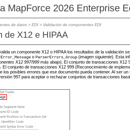
va MapForce 2026 Enterprise Ed
ntes de datos
>
EDI
>
Validación de componentes EDI
ón de X12 e HIPAA
lida un componente X12 o HIPAA los resultados de la validación se
o
(
imagen siguiente
). Esta i
rError_Message
ParserErrors_Group
onentes X12 997/999
más abajo). El conjunto de transacciones X12 99
o. El conjunto de transacciones X12 999 (Reconocimiento de impleme
de los posibles errores que ese documento pueda contener. Al ser un
 versión 997 para aceptar o rechazar conjuntos de transacciones basá