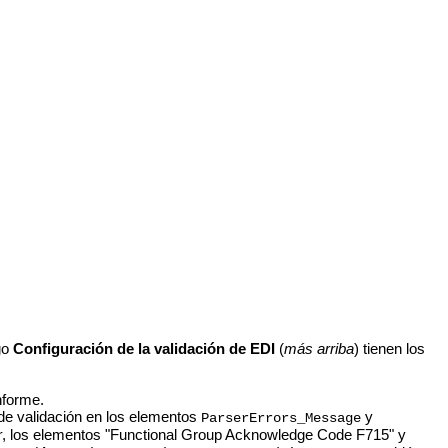
go
Configuración de la validación de EDI
(
más arriba
) tienen los
nforme.
e validación en los elementos
y
ParserErrors_Message
r
, los elementos "Functional Group Acknowledge Code F715" y