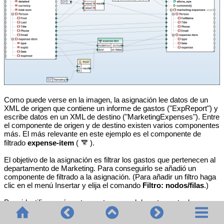
Como puede verse en la imagen, la asignación lee datos de un
XML de origen que contiene un informe de gastos ("ExpReport") y
escribe datos en un XML de destino ("MarketingExpenses"). Entre
el componente de origen y de destino existen varios componentes
más. El más relevante en este ejemplo es el componente de
filtrado
expense-item
(
).
El objetivo de la asignación es filtrar los gastos que pertenecen al
departamento de Marketing. Para conseguirlo se añadió un
componente de filtrado a la asignación. (Para añadir un filtro haga
clic en el menú Insertar y elija el comando
Filtro: nodos/filas
.)
Para identificar qué gastos pertenecen al departamento de
Marketing, la asignación busca el valor del atributo "expto" del
XML de origen. Este atributo tiene el valor "Marketing" si el gasto