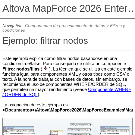
Altova MapForce 2026 Enterpris
Navigation:
Componentes de procesamiento de datos
>
Filtros y
condiciones
Ejemplo: filtrar nodos
Este ejemplo explica cómo filtrar nodos basándose en una
condición true/false. Para conseguirlo se utiliza un componente
Filtro: nodos/filas
(
).
La técnica que se utiliza en este ejemplo
funciona igual para componentes XML y otros tipos como CSV o
texto. A la hora de trabajar con bases de datos, sin embargo, se
recomienda el uso de componentes WHERE/ORDER de SQL,
que permiten un mayor rendimiento (véase
Componente WHERE
/ ORDER de SQL
).
La asignación de este ejemplo es
<Documentos>\Altova\MapForce2026\MapForceExamples\
Mark