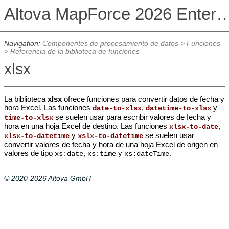
Altova MapForce 2026 Enterpris
Navigation:
Componentes de procesamiento de datos
>
Funciones
>
Referencia de la biblioteca de funciones
xlsx
La biblioteca
xlsx
ofrece funciones para convertir datos de fecha y
hora Excel. Las funciones
,
y
date-to-xlsx
datetime-to-xlsx
se suelen usar para escribir valores de fecha y
time-to-xlsx
hora en una hoja Excel de destino. Las funciones
,
xlsx-to-date
y
se suelen usar
xlsx-to-datetime
xslx-to-datetime
convertir valores de fecha y hora de una hoja Excel de origen en
valores de tipo
,
y
.
xs:date
xs:time
xs:dateTime
© 2020-2026 Altova GmbH