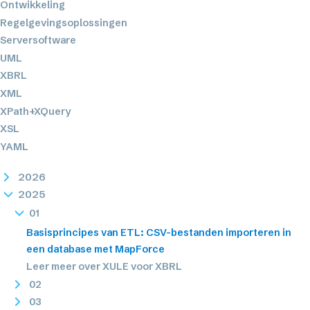
Ontwikkeling
Regelgevingsoplossingen
Serversoftware
UML
XBRL
XML
XPath+XQuery
XSL
YAML
2026
2025
01
Basisprincipes van ETL: CSV-bestanden importeren in
een database met MapForce
Leer meer over XULE voor XBRL
02
03