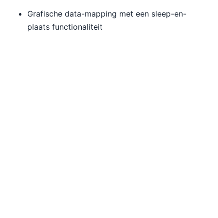
Grafische data-mapping met een sleep-en-
plaats functionaliteit
Uitbreidbare bibliotheek van functies voor
dataverwerking
Ondersteuning voor alle belangrijke SQL- en
NoSQL-databases
Ondersteuning voor CSV-, XML-, JSON-, PDF-,
XBRL- en andere databronnen
Directe resultaten met betaalbare
automatisering van data-extractie, -
transformatie en -lading (ETL)
Bekijk nu de video: