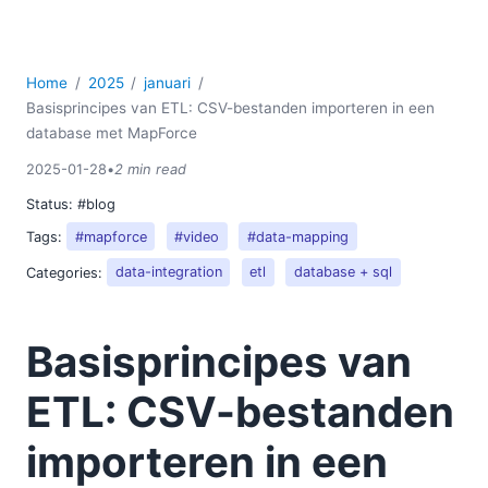
2014
2013
2012
Home
2025
januari
2011
Basisprincipes van ETL: CSV-bestanden importeren in een
2010
database met MapForce
2009
2008
2025-01-28
•
2 min read
2007
Status:
#blog
Tags:
#mapforce
#video
#data-mapping
Categories:
data-integration
etl
database + sql
Basisprincipes van
ETL: CSV-bestanden
importeren in een