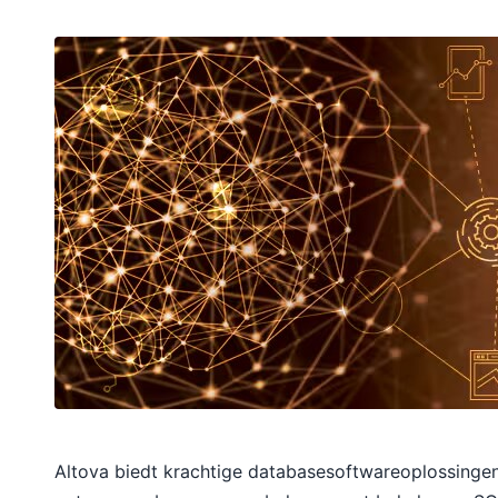
Altova biedt krachtige databasesoftwareoplossinge