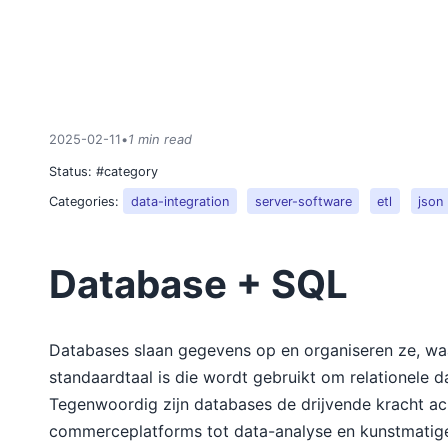
2025-02-11
•
1 min read
Status:
#category
Categories:
data-integration
server-software
etl
json
Database + SQL
Databases slaan gegevens op en organiseren ze, wa
standaardtaal is die wordt gebruikt om relationele 
Tegenwoordig zijn databases de drijvende kracht ach
commerceplatforms tot data-analyse en kunstmatige i