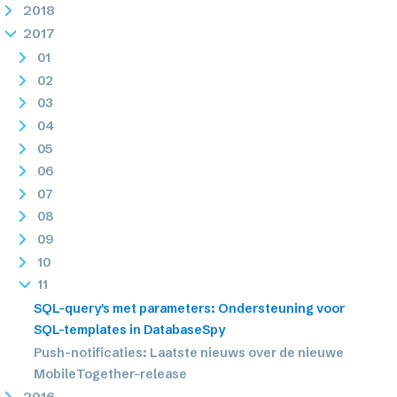
2018
2017
01
02
03
04
05
06
07
08
09
10
11
SQL-query's met parameters: Ondersteuning voor
SQL-templates in DatabaseSpy
Push-notificaties: Laatste nieuws over de nieuwe
MobileTogether-release
2016